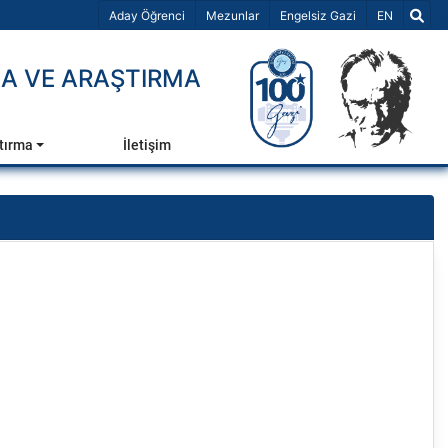
Dil Seçiniz 
Aday Öğrenci
Mezunlar
Engelsiz Gazi
EN
MA VE ARAŞTIRMA
tırma
İletişim