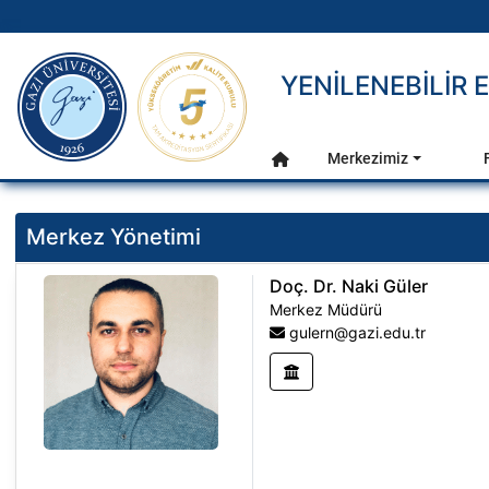
gazi.edu.tr
YENİLENEBİLİR 
Ana Menü
Merkezimiz
Anasayfa
Merkez Yönetimi
Doç. Dr. Naki Güler
Merkez Müdürü
gulern@gazi.edu.tr