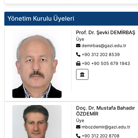
Yönetim Kurulu Üyeleri
Prof. Dr. Şevki DEMİRBAŞ
Üye
demirbas@gazi.edu.tr
+90 312 202 8539
+90 +90 505 679 1943
Doç. Dr. Mustafa Bahadır
ÖZDEMİR
Üye
mbozdemir@gazi.edu.tr
+90 312 202 8708