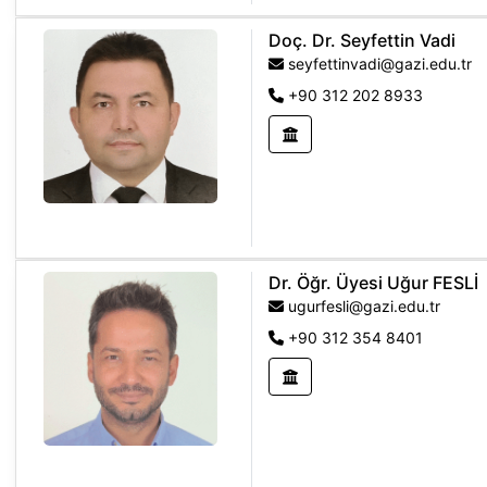
Doç. Dr. Seyfettin Vadi
seyfettinvadi@gazi.edu.tr
+90 312 202 8933
Dr. Öğr. Üyesi Uğur FESLİ
ugurfesli@gazi.edu.tr
+90 312 354 8401