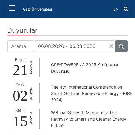
☰
Dil Seçiniz 
Gazi Üniversitesi
EN
Duyurular
×
Kasım
2024
21
CPE-POWERENG 2025 Konferansı
Duyurusu
Ocak
The 4th International Conference on
2024
02
Smart Grid and Renewable Energy (SGRE
2024)
Ekim
Webinar Series 1: Microgrids: The
2023
15
Pathway to Smart and Cleaner Energy
Future