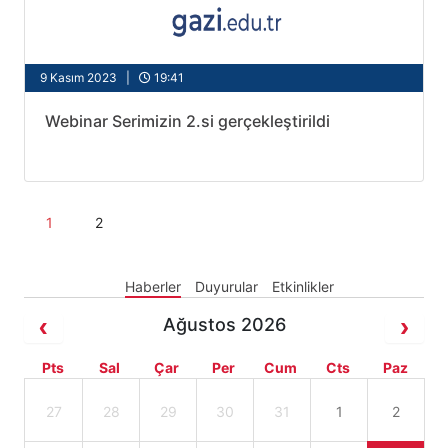
9 Kasım 2023 |
19:41
Webinar Serimizin 2.si gerçekleştirildi
1
2
Haberler
Duyurular
Etkinlikler
Ağustos 2026
Pts
Sal
Çar
Per
Cum
Cts
Paz
27
28
29
30
31
1
2